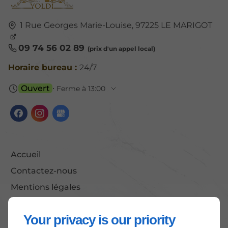
1 Rue Georges Marie-Louise,
97225
LE MARIGOT
09 74 56 02 89
Horaire bureau :
24/7
Ouvert
⋅ Ferme à 13:00
Accueil
Contactez-nous
Mentions légales
Plan du site
Your privacy is our priority