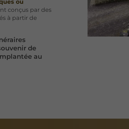
iques ou
sont conçus par des
és à partir de
néraires
souvenir de
 implantée au