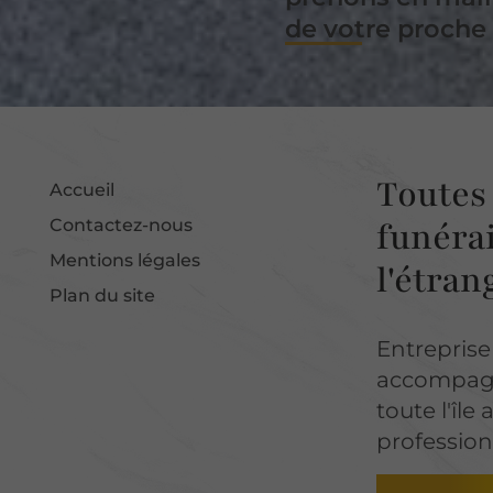
de votre proche
Toutes 
Accueil
funérai
Contactez-nous
Mentions légales
l'étran
Plan du site
Entrepris
accompagno
toute l'île
professio