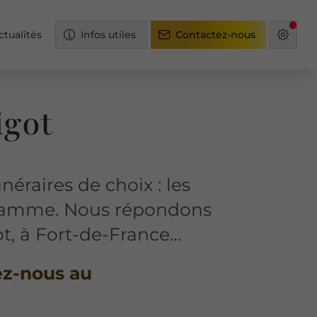
ctualités
Infos utiles
Contactez-nous
igot
éraires de choix : les
gamme. Nous répondons
t, à Fort-de-France…
ez-nous au