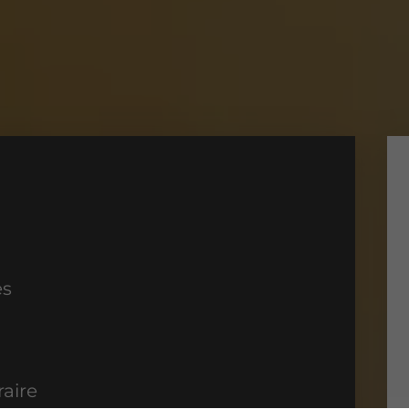
es
aire