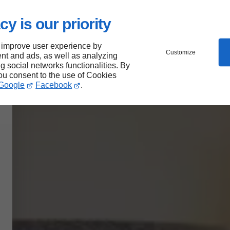
raire avec gravure personnalisée
es
cy is our priority
 improve user experience by
Customize
nt and ads, as well as analyzing
ng social networks functionalities. By
you consent to the use of Cookies
Google
Facebook
.