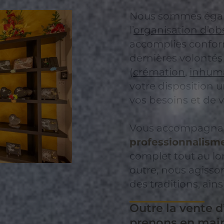
Nous sommes égal
l’
organisation d’o
accomplies confor
dernières volontés
(
crémation
,
inhum
votre disposition u
vos besoins et de v
Vous accompagnan
professionnalism
complet tout au lo
outre, nous agisso
des traditions, ain
Outre la vente d
prenons en main