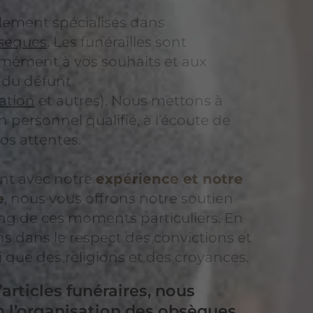
ement spécialisés dans
bsèques
. Les funérailles sont
mément à vos souhaits et aux
 du défunt
ation
et autres). Nous mettons à
n personnel qualifié, à l’écoute de
os attentes.
t avec notre
expérience et notre
e
, nous vous offrons notre soutien
ng de ces moments particuliers. En
ns dans le respect des convictions et
si que des religions et des croyances.
’articles funéraires, nous
 l’organisation des obsèques