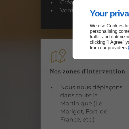
Création de plaque funé
Vente d’articles funérair
Your priva
We use Cookies to
personalising conte
traffic and optimizi
clicking "I Agree" 
from our providers
Nos zones d'intervention
Nous nous déplaçons
dans toute la
Martinique (Le
Marigot, Fort-de-
France, etc.)