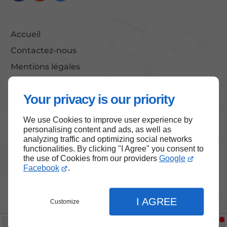
Accueil
Contactez-nous
Mentions légales
Plan du site
Your privacy is our priority
We use Cookies to improve user experience by
Haut de page
personalising content and ads, as well as
analyzing traffic and optimizing social networks
functionalities. By clicking "I Agree" you consent to
the use of Cookies from our providers
Google
Facebook
.
I AGREE
Customize