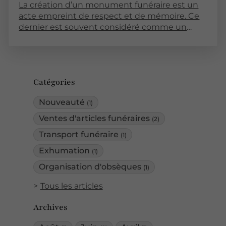
La création d’un monument funéraire est un
acte empreint de respect et de mémoire. Ce
dernier est souvent considéré comme un
hommage durable à un être cher. Pour
garantir la qualité et la longévité d’un
monument, plusieurs étapes doivent être
suivies avec soin. Dans cet article, nous
Catégories
explorerons les différentes phases de
fabrication d’un monument funéraire solide,
Nouveauté
(1)
en abordant des aspects techniques,
esthétiques et réglementaires.
Ventes d'articles funéraires
(2)
Transport funéraire
(1)
Exhumation
(1)
Organisation d'obsèques
(1)
Tous les articles
Archives