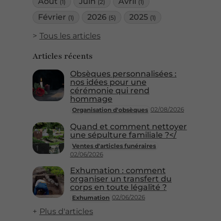
Août
Juin
Avril
(1)
(2)
(1)
Février
2026
2025
(1)
(5)
(1)
Tous les articles
Articles récents
Obsèques personnalisées :
nos idées pour une
cérémonie qui rend
hommage
02/08/2026
Organisation d'obsèques
Quand et comment nettoyer
une sépulture familiale ?</
Ventes d'articles funéraires
02/06/2026
Exhumation : comment
organiser un transfert du
corps en toute légalité ?
02/06/2026
Exhumation
Plus d'articles