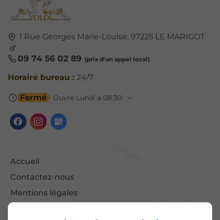
1 Rue Georges Marie-Louise,
97225
LE MARIGOT
09 74 56 02 89
Horaire bureau :
24/7
Fermé
⋅ Ouvre Lundi à 08:30
Accueil
Contactez-nous
Mentions légales
Plan du site