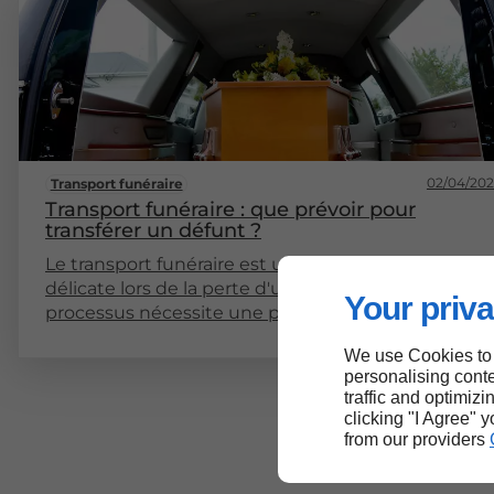
02/04/20
Transport funéraire
Transport funéraire : que prévoir pour
transférer un défunt ?
Le transport funéraire est une étape essentielle et
délicate lors de la perte d'un être cher. Ce
Your priva
processus nécessite une préparation minutieuse e
une attention particulière afin de respecter la
We use Cookies to
mémoire du défunt tout en répondant aux
personalising conte
exigences légales et logistiques. Cet article vise à
traffic and optimizi
explorer les différents aspects du transport
clicking "I Agree" 
funéraire, en abordant les étapes à suivre, les
from our providers
réglementations, ainsi que les choix disponibles.