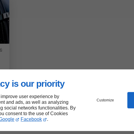
26
cy is our priority
t
 improve user experience by
Customize
nt and ads, as well as analyzing
ng social networks functionalities. By
you consent to the use of Cookies
Google
Facebook
.