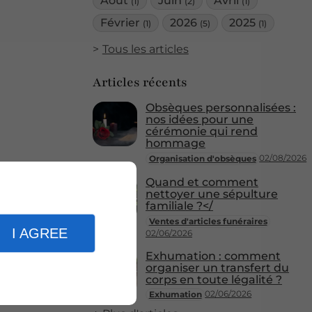
Août
Juin
Avril
(1)
(2)
(1)
Février
2026
2025
(1)
(5)
(1)
Tous les articles
Articles récents
Obsèques personnalisées :
nos idées pour une
cérémonie qui rend
hommage
02/08/2026
Organisation d'obsèques
Quand et comment
nettoyer une sépulture
familiale ?</
Ventes d'articles funéraires
I AGREE
02/06/2026
Exhumation : comment
organiser un transfert du
corps en toute légalité ?
02/06/2026
Exhumation